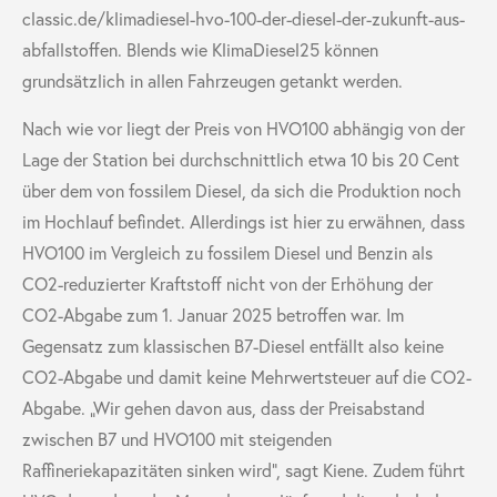
classic.de/klimadiesel-hvo-100-der-diesel-der-zukunft-aus-
abfallstoffen. Blends wie KlimaDiesel25 können
grundsätzlich in allen Fahrzeugen getankt werden.
Nach wie vor liegt der Preis von HVO100 abhängig von der
Lage der Station bei durchschnittlich etwa 10 bis 20 Cent
über dem von fossilem Diesel, da sich die Produktion noch
im Hochlauf befindet. Allerdings ist hier zu erwähnen, dass
HVO100 im Vergleich zu fossilem Diesel und Benzin als
CO
2
-reduzierter Kraftstoff nicht von der Erhöhung der
CO
2
-Abgabe zum 1. Januar 2025 betroffen war. Im
Gegensatz zum klassischen B7-Diesel entfällt also keine
CO
2
-Abgabe und damit keine Mehrwertsteuer auf die CO
2
-
Abgabe. „Wir gehen davon aus, dass der Preisabstand
zwischen B7 und HVO100 mit steigenden
Raffineriekapazitäten sinken wird“, sagt Kiene. Zudem führt